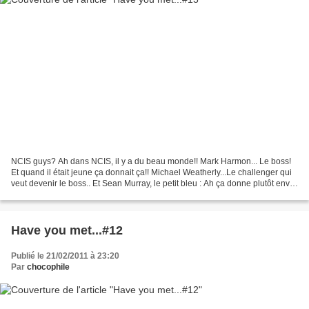
NCIS guys? Ah dans NCIS, il y a du beau monde!! Mark Harmon... Le boss!
Et quand il était jeune ça donnait ça!! Michael Weatherly...Le challenger qui
veut devenir le boss.. Et Sean Murray, le petit bleu : Ah ça donne plutôt envie
de se faire arrêter n'est-il...
Have you met...#12
Publié le 21/02/2011 à 23:20
Par
chocophile