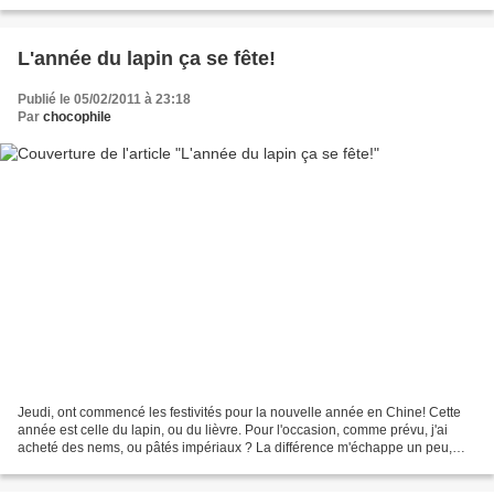
L'année du lapin ça se fête!
Publié le 05/02/2011 à 23:18
Par
chocophile
Jeudi, ont commencé les festivités pour la nouvelle année en Chine! Cette
année est celle du lapin, ou du lièvre. Pour l'occasion, comme prévu, j'ai
acheté des nems, ou pâtés impériaux ? La différence m'échappe un peu,
serait-ce que le nem est vietnamien,...