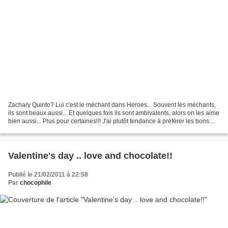
Zachary Quinto? Lui c'est le méchant dans Heroes... Souvent les méchants,
ils sont beaux aussi... Et quelques fois ils sont ambivalents, alors on les aime
bien aussi... Plus pour certaines!!! J'ai plutôt tendance à préférer les bons
que les méchants..mais...
Valentine's day .. love and chocolate!!
Publié le 21/02/2011 à 22:58
Par
chocophile