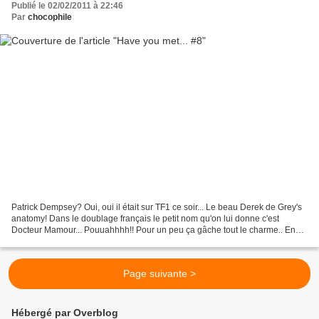
Publié le 02/02/2011 à 22:46
Par
chocophile
Patrick Dempsey? Oui, oui il était sur TF1 ce soir... Le beau Derek de Grey's
anatomy! Dans le doublage français le petit nom qu'on lui donne c'est
Docteur Mamour... Pouuahhhh!! Pour un peu ça gâche tout le charme.. En
version originale c'est Mac Dreamy,...
Page suivante >
Hébergé par Overblog