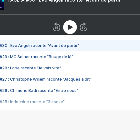
#30 : Eve Angeli raconte "Avant de partir"
#29 : MC Solaar raconte "Bouge de là"
28 : Lorie raconte "Je vais vite"
#27 : Christophe Willem raconte "Jacques a dit"
#26 : Chimène Badi raconte "Entre nous"
#25 : Indochine raconte "3e sexe"
#24 : Zaho raconte "C'est chelou"
#23 : Patrick Bruel raconte "Au café des délices"
#22 : Kyo raconte "Le chemin"