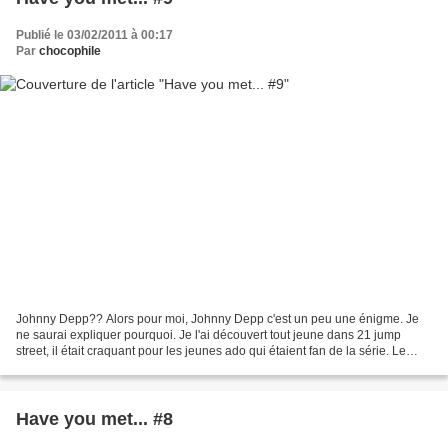
Publié le 03/02/2011 à 00:17
Par
chocophile
Johnny Depp?? Alors pour moi, Johnny Depp c'est un peu une énigme. Je
ne saurai expliquer pourquoi. Je l'ai découvert tout jeune dans 21 jump
street, il était craquant pour les jeunes ado qui étaient fan de la série. Le
temps a passé et on ne peut objectivement...
Have you met... #8