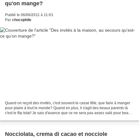
qu'on mange?
Publié le 06/06/2011 à 11:01
Par
chocophile
Quand on reçoit des invités, c'est souvent le casse tête, que faire à manger
pour plaire à tout le monde? Quand en plus, il s'agit des beaux parents là
c'est le flip total! Je sais d'avance que ce ne sera pas assez salé pour beau
papa, et que belle maman...
Nocciolata, crema di cacao et nocciole