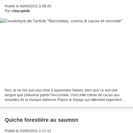
Publié le 06/06/2011 à 09:45
Par
chocophile
Non, je ne me suis pas mise à apprendre l'italien, bien que ce soit une
langue que j'adorerai parler! Nocciolata, c'est cette crème de cacao aux
noisettes de la marque italienne Rigoni di Asiago qui attendait sagement
que je finisse le pot de Nutella...
Quiche forestière au saumon
Publié le 02/06/2011 à 21:51