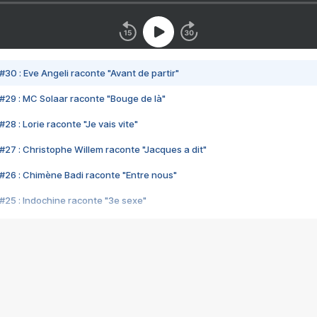
#30 : Eve Angeli raconte "Avant de partir"
#29 : MC Solaar raconte "Bouge de là"
28 : Lorie raconte "Je vais vite"
#27 : Christophe Willem raconte "Jacques a dit"
#26 : Chimène Badi raconte "Entre nous"
#25 : Indochine raconte "3e sexe"
#24 : Zaho raconte "C'est chelou"
#23 : Patrick Bruel raconte "Au café des délices"
#22 : Kyo raconte "Le chemin"
#21 : Nolwenn Leroy raconte "Cassé"