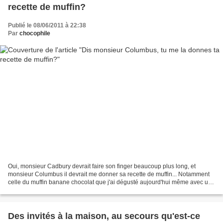
recette de muffin?
Publié le 08/06/2011 à 22:38
Par
chocophile
Oui, monsieur Cadbury devrait faire son finger beaucoup plus long, et
monsieur Columbus il devrait me donner sa recette de muffin... Notamment
celle du muffin banane chocolat que j'ai dégusté aujourd'hui même avec un
chocolat chaud et sa mousse de lait...
Des invités à la maison, au secours qu'est-ce