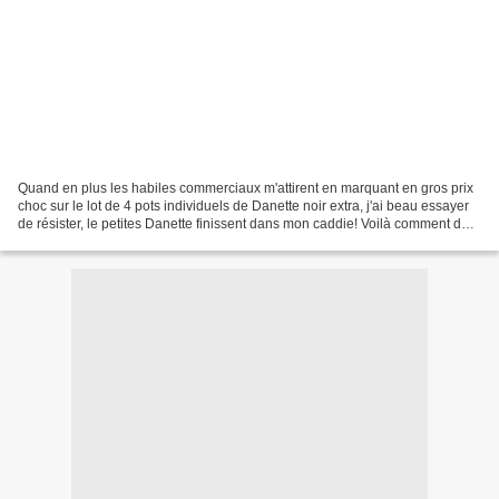
Quand en plus les habiles commerciaux m'attirent en marquant en gros prix
choc sur le lot de 4 pots individuels de Danette noir extra, j'ai beau essayer
de résister, le petites Danette finissent dans mon caddie! Voilà comment de
temps en temps, je me...