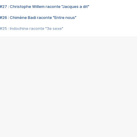
#27 : Christophe Willem raconte "Jacques a dit"
#26 : Chimène Badi raconte "Entre nous"
#25 : Indochine raconte "3e sexe"
#24 : Zaho raconte "C'est chelou"
#23 : Patrick Bruel raconte "Au café des délices"
#22 : Kyo raconte "Le chemin"
#21 : Nolwenn Leroy raconte "Cassé"
#20 : Patrick Hernandez raconte "Born to be alive"
#19 : Lorie raconte "Près de moi"
#18 : Michael Jones raconte "A nos actes manqués" (avec Jean-Jacque
#17 : Khaled raconte "Aïcha"
#16 : Corneille raconte "Parce qu'on vient de loin"