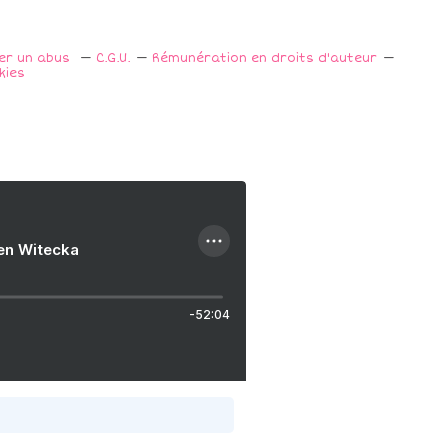
ler un abus
C.G.U.
Rémunération en droits d'auteur
kies
ien Witecka
-52:04