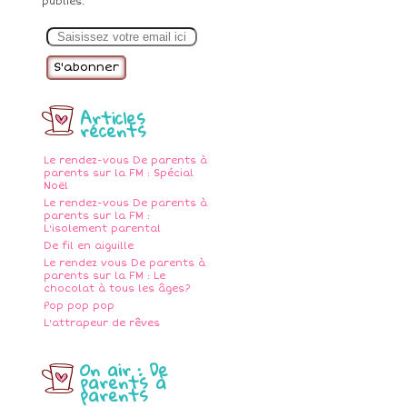
publiés.
E
m
a
i
l
Articles
récents
Le rendez-vous De parents à
parents sur la FM : Spécial
Noël
Le rendez-vous De parents à
parents sur la FM :
L'isolement parental
De fil en aiguille
Le rendez vous De parents à
parents sur la FM : Le
chocolat à tous les âges?
Pop pop pop
L'attrapeur de rêves
On air : De
parents à
parents