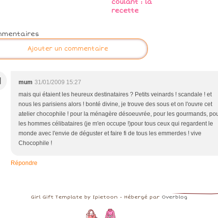
coulant : la
recette
mmentaires
Ajouter un commentaire
M
mum
31/01/2009 15:27
mais qui étaient les heureux destinataires ? Petits veinards ! scandale ! et
nous les parisiens alors ! bonté divine, je trouve des sous et on l'ouvre cet
atelier chocophile ! pour la ménagère désoeuvrée, pour les gourmands, po
les hommes célibataires (je m'en occupe !)pour tous ceux qui regardent le
monde avec l'envie de déguster et faire fi de tous les emmerdes ! vive
Chocophile !
Répondre
Girl Gift Template by Ipietoon - Hébergé par
Overblog