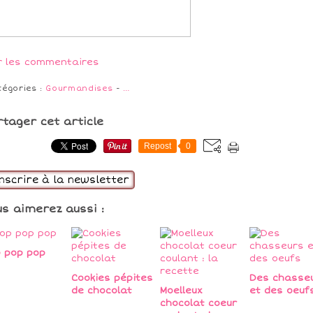
r les commentaires
tégories :
Gourmandises
-
…
rtager cet article
Repost
0
inscrire à la newsletter
us aimerez aussi :
 pop pop
Cookies pépites
Des chasse
de chocolat
Moelleux
et des oeuf
chocolat coeur