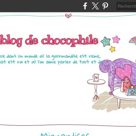
blog de chocophile
ue dans un monde où la gourmandise est reine,
olat est roi et où l'on aime parler de tout et de
Mignardises...