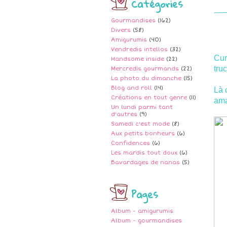
Catégories
Gourmandises
(162)
Divers
(58)
Amigurumis
(40)
Vendredis intellos
(32)
Cur
Handsome inside
(22)
tru
Mercredis gourmands
(22)
La photo du dimanche
(15)
Blog and roll
(14)
Là 
Créations en tout genre
(11)
ama
Un lundi parmi tant
d'autres
(9)
Samedi c'est mode
(8)
Aux petits bonheurs
(6)
Confidences
(6)
Les mardis tout doux
(6)
Bavardages de nanas
(5)
Pages
Album - amigurumis
Album - gourmandises