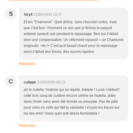
S
Siryll
22/06/2009 15:37
Et les "Chamonix". Quel délice, sans chocolat certes, mais
que c'est bon. Vivement ce soir que je finisse le paquet
entamé samedi soir pendant le repassage. Ben oui il fallait
bien une compensation. Un vêtement repassé = un Chamonix
engloutis. <br /> C'est qu'il faisait chaud pour le repassage
alors il fallait des forces, des sucres rapides.
Répondre
C
calippe
21/06/2009 06:25
ah le nutella ! histoire qui se répète. Adepte ! Lucie ! défaut?
cette bon sang de cuillère encore pleine de Nutella, jetée
dans l'évier sans avoir été léchée ou essuyée. Pas de pitié
pour celui ou celle qui fait la vaisselle ! et puis les traces sur
les tee-shirt ! !mais quel anti-stress formidable !
Répondre