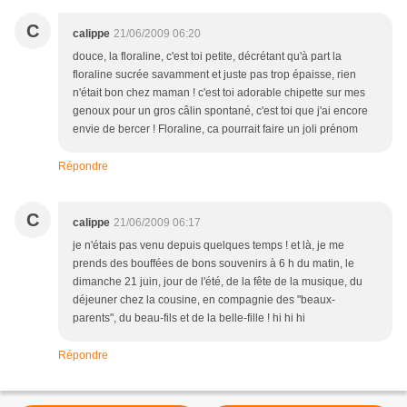
C
calippe
21/06/2009 06:20
douce, la floraline, c'est toi petite, décrétant qu'à part la
floraline sucrée savamment et juste pas trop épaisse, rien
n'était bon chez maman ! c'est toi adorable chipette sur mes
genoux pour un gros câlin spontané, c'est toi que j'ai encore
envie de bercer ! Floraline, ca pourrait faire un joli prénom
Répondre
C
calippe
21/06/2009 06:17
je n'étais pas venu depuis quelques temps ! et là, je me
prends des bouffées de bons souvenirs à 6 h du matin, le
dimanche 21 juin, jour de l'été, de la fête de la musique, du
déjeuner chez la cousine, en compagnie des "beaux-
parents", du beau-fils et de la belle-fille ! hi hi hi
Répondre