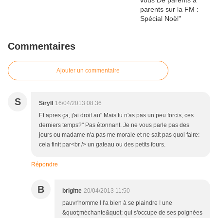
Commentaires
Ajouter un commentaire
S
Siryll
16/04/2013 08:36
Et apres ça, j'ai droit au" Mais tu n'as pas un peu forcis, ces
derniers temps?" Pas étonnant. Je ne vous parle pas des
jours ou madame n'a pas me morale et ne sait pas quoi faire:
cela finit par<br /> un gateau ou des petits fours.
Répondre
B
brigitte
20/04/2013 11:50
pauvr'homme ! l'a bien à se plaindre ! une
&quot;méchante&quot; qui s'occupe de ses poignées