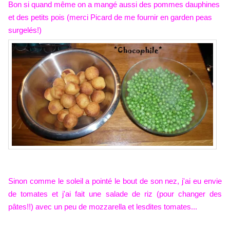
Bon si quand même on a mangé aussi des pommes dauphines
et des petits pois (merci Picard de me fournir en garden peas
surgelés!)
Sinon comme le soleil a pointé le bout de son nez, j'ai eu envie
de tomates et j'ai fait une salade de riz (pour changer des
pâtes!!) avec un peu de mozzarella et lesdites tomates...