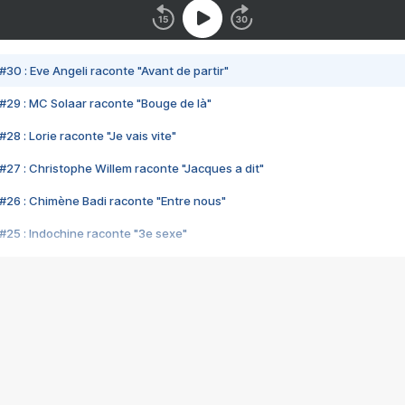
#30 : Eve Angeli raconte "Avant de partir"
#29 : MC Solaar raconte "Bouge de là"
28 : Lorie raconte "Je vais vite"
#27 : Christophe Willem raconte "Jacques a dit"
#26 : Chimène Badi raconte "Entre nous"
#25 : Indochine raconte "3e sexe"
#24 : Zaho raconte "C'est chelou"
#23 : Patrick Bruel raconte "Au café des délices"
#22 : Kyo raconte "Le chemin"
#21 : Nolwenn Leroy raconte "Cassé"
#20 : Patrick Hernandez raconte "Born to be alive"