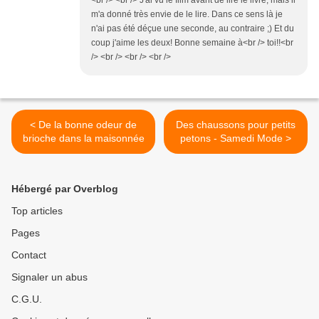
<br /> <br /> J'ai vu le film avant de lire le livre, mais il
m'a donné très envie de le lire. Dans ce sens là je
n'ai pas été déçue une seconde, au contraire ;) Et du
coup j'aime les deux! Bonne semaine à<br /> toi!!<br
/> <br /> <br /> <br />
< De la bonne odeur de
Des chaussons pour petits
brioche dans la maisonnée
petons - Samedi Mode >
Hébergé par Overblog
Top articles
Pages
Contact
Signaler un abus
C.G.U.