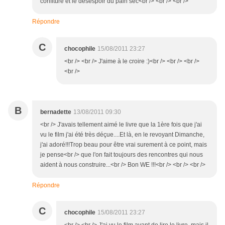
confiture et le désespoir du pain sec<br /> <br /> <br />
Répondre
C
chocophile
15/08/2011 23:27
<br /> <br /> J'aime à le croire :)<br /> <br /> <br />
<br />
B
bernadette
13/08/2011 09:30
<br /> J'avais tellement aimé le livre que la 1ère fois que j'ai
vu le film j'ai été très déçue....Et là, en le revoyant Dimanche,
j'ai adoré!!!Trop beau pour être vrai surement à ce point, mais
je pense<br /> que l'on fait toujours des rencontres qui nous
aident à nous construire...<br /> Bon WE !!!<br /> <br /> <br />
Répondre
C
chocophile
15/08/2011 23:27