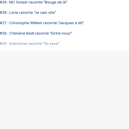
#29 : MC Solaar raconte "Bouge de là"
28 : Lorie raconte "Je vais vite"
#27 : Christophe Willem raconte "Jacques a dit"
#26 : Chimène Badi raconte "Entre nous"
#25 : Indochine raconte "3e sexe"
#24 : Zaho raconte "C'est chelou"
#23 : Patrick Bruel raconte "Au café des délices"
#22 : Kyo raconte "Le chemin"
#21 : Nolwenn Leroy raconte "Cassé"
#20 : Patrick Hernandez raconte "Born to be alive"
#19 : Lorie raconte "Près de moi"
#18 : Michael Jones raconte "A nos actes manqués" (avec Jean-Jacque
#17 : Khaled raconte "Aïcha"