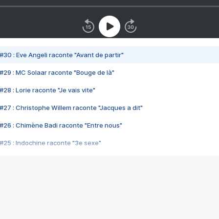
#30 : Eve Angeli raconte "Avant de partir"
#29 : MC Solaar raconte "Bouge de là"
28 : Lorie raconte "Je vais vite"
#27 : Christophe Willem raconte "Jacques a dit"
#26 : Chimène Badi raconte "Entre nous"
#25 : Indochine raconte "3e sexe"
#24 : Zaho raconte "C'est chelou"
#23 : Patrick Bruel raconte "Au café des délices"
#22 : Kyo raconte "Le chemin"
#21 : Nolwenn Leroy raconte "Cassé"