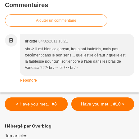
Commentaires
Ajouter un commentaire
B
brigitte
04/02/2011 18:21
<br /> il est bien ce garçon, troublant toutefois, mais pas
forcément dans le bon sens ... quel est le défaut ? quelle est
la faiblesse pour qu'il soit encore à l'abri dans les bras de
Vanessa ???<br /> <br /> <br />
Répondre
< Have you met... #8
Have you met... #10 >
Hébergé par Overblog
Top articles