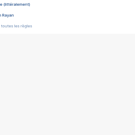
e (littéralement)
im Rayan
 toutes les règles
s les jeux vidéo
us choquant de Rockstar ? - Le scandale BULLY
e plus moche de Steam
du RÊVE tourne au CAUCHEMAR
pendant 8 heures
it… à tort
umiliés par un jeu vidéo
ire - Final Fantasy 8
ti un empire - Age of Empires
story DOFUS