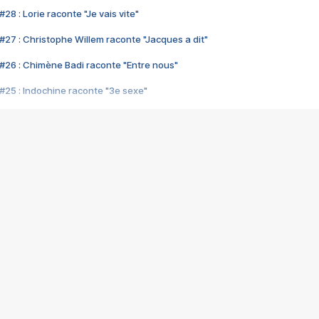
28 : Lorie raconte "Je vais vite"
#27 : Christophe Willem raconte "Jacques a dit"
#26 : Chimène Badi raconte "Entre nous"
#25 : Indochine raconte "3e sexe"
#24 : Zaho raconte "C'est chelou"
#23 : Patrick Bruel raconte "Au café des délices"
#22 : Kyo raconte "Le chemin"
#21 : Nolwenn Leroy raconte "Cassé"
#20 : Patrick Hernandez raconte "Born to be alive"
#19 : Lorie raconte "Près de moi"
#18 : Michael Jones raconte "A nos actes manqués" (avec Jean-Jacque
#17 : Khaled raconte "Aïcha"