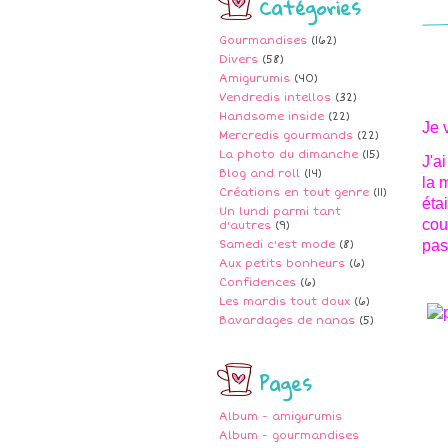
Catégories
Gourmandises
(162)
Divers
(58)
Amigurumis
(40)
Vendredis intellos
(32)
Handsome inside
(22)
Je 
Mercredis gourmands
(22)
La photo du dimanche
(15)
J'a
Blog and roll
(14)
la 
Créations en tout genre
(11)
éta
Un lundi parmi tant
cou
d'autres
(9)
pas
Samedi c'est mode
(8)
Aux petits bonheurs
(6)
Confidences
(6)
Les mardis tout doux
(6)
Bavardages de nanas
(5)
Pages
Album - amigurumis
Album - gourmandises