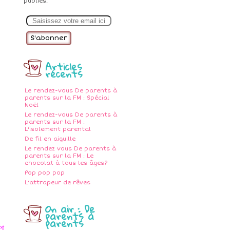
publiés.
E
m
a
i
l
Articles
récents
Le rendez-vous De parents à
parents sur la FM : Spécial
Noël
Le rendez-vous De parents à
parents sur la FM :
L'isolement parental
De fil en aiguille
Le rendez vous De parents à
parents sur la FM : Le
chocolat à tous les âges?
Pop pop pop
L'attrapeur de rêves
On air : De
parents à
parents
et