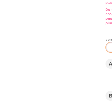
Du f
cro
peu
plu
co