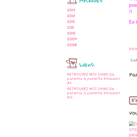
Archives
pour
2014
!!
2013
En t
2012
2011
2010
2009
2008
Voi
Ca
Liens
Pa
RETROUVEZ MOI DANS De
parents à parents Emission
#2
RETROUVEZ MOI DANS De
parents à parents Emission
#12
S'
Vo