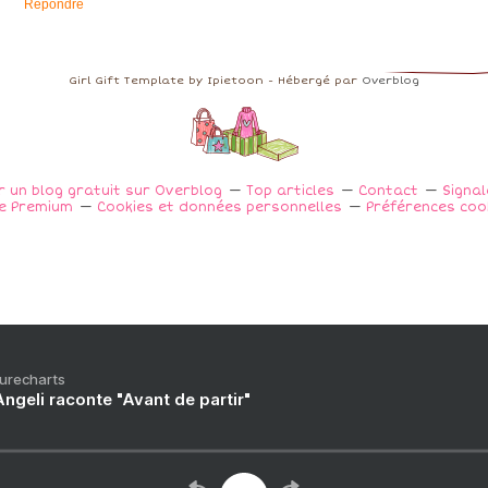
Répondre
Girl Gift Template by Ipietoon - Hébergé par
Overblog
r un blog gratuit sur Overblog
Top articles
Contact
Signa
e Premium
Cookies et données personnelles
Préférences coo
Purecharts
ngeli raconte "Avant de partir"