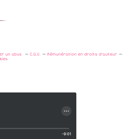
ler un abus
C.G.U.
Rémunération en droits d'auteur
kies
-9:01