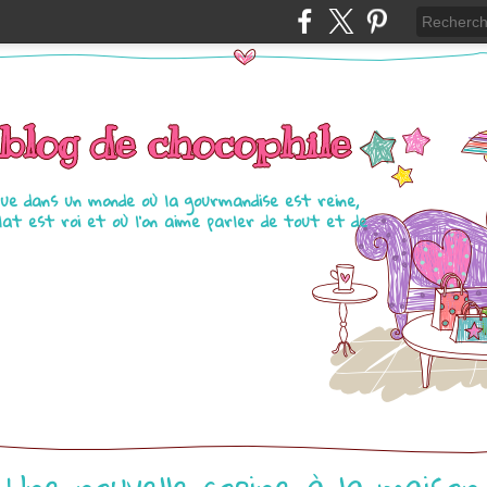
blog de chocophile
ue dans un monde où la gourmandise est reine,
olat est roi et où l'on aime parler de tout et de
Une nouvelle copine à la maison