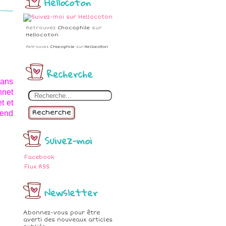
Hellocoton
Retrouvez
Chocophile
sur
Hellocoton
Retrouvez
Chocophile
sur
Hellocoton
Recherche
dans
nnet
t et
Recherche
rend
Suivez-moi
Facebook
Flux RSS
Newsletter
Abonnez-vous pour être
averti des nouveaux articles