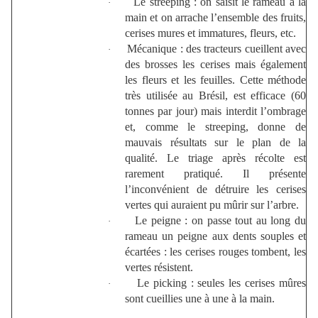
Le streeping : on saisit le rameau à la
·
main et on arrache l’ensemble des fruits,
cerises mures et immatures, fleurs, etc.
Mécanique : des tracteurs cueillent avec
·
des brosses les cerises mais également
les fleurs et les feuilles. Cette méthode
très utilisée au Brésil, est efficace (60
tonnes par jour) mais interdit l’ombrage
et, comme le streeping, donne de
mauvais résultats sur le plan de la
qualité. Le triage après récolte est
rarement pratiqué. Il présente
l’inconvénient de détruire les cerises
vertes qui auraient pu mûrir sur l’arbre.
Le peigne : on passe tout au long du
·
rameau un peigne aux dents souples et
écartées : les cerises rouges tombent, les
vertes résistent.
Le picking : seules les cerises mûres
·
sont cueillies une à une à la main.