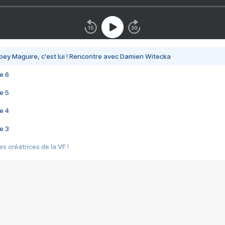
bey Maguire, c'est lui ! Rencontre avec Damien Witecka
e 6
e 5
e 4
e 3
s créatrices de la VF !
e 2
e 1
e Mektoub My Love arrive enfin ! Rencontre avec Shaïn Boumedine et Sal
i : après Toni en famille