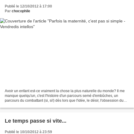
Publié le 12/10/2012 à 17:00
Par
chocophile
Avoir un enfant est-ce vraiment la chose la plus naturelle du monde? Il me
manque quelqu'un, c'est l'histoire d'un parcours semé d'embûches, un
parcours du combattant (si, si!) dès lors que l'idée, le désir, l'obsession du
bébé, naît et grandit, jusqu'à...
Le temps passe si vite...
Publié le 10/10/2012 à 23:59