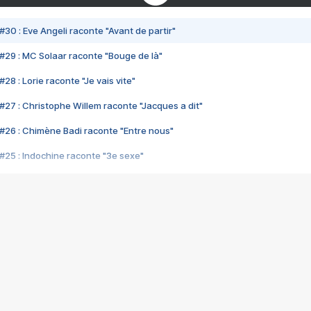
#30 : Eve Angeli raconte "Avant de partir"
#29 : MC Solaar raconte "Bouge de là"
28 : Lorie raconte "Je vais vite"
#27 : Christophe Willem raconte "Jacques a dit"
#26 : Chimène Badi raconte "Entre nous"
#25 : Indochine raconte "3e sexe"
#24 : Zaho raconte "C'est chelou"
#23 : Patrick Bruel raconte "Au café des délices"
#22 : Kyo raconte "Le chemin"
#21 : Nolwenn Leroy raconte "Cassé"
#20 : Patrick Hernandez raconte "Born to be alive"
#19 : Lorie raconte "Près de moi"